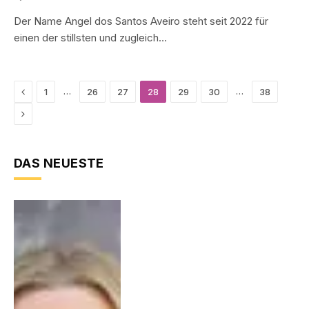
Der Name Angel dos Santos Aveiro steht seit 2022 für
einen der stillsten und zugleich…
Vorherige
…
…
1
26
27
28
29
30
38
Nächste
DAS NEUESTE