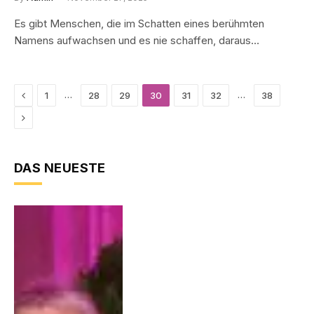
Es gibt Menschen, die im Schatten eines berühmten
Namens aufwachsen und es nie schaffen, daraus…
Vorherige
…
…
1
28
29
30
31
32
38
Nächste
DAS NEUESTE