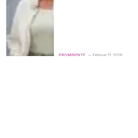
PROMINENTE
Februar 12, 2026
Eva Brenner: Wie sie zur
bekanntesten TV-
Innenarchitektin wurde