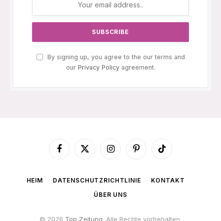
By signing up, you agree to the our terms and
our
Privacy Policy
agreement.
Facebook
X
Instagram
Pinterest
TikTok
(Twitter)
HEIM
DATENSCHUTZRICHTLINIE
KONTAKT
ÜBER UNS
© 2026
Top Zeitung
. Alle Rechte vorbehalten.