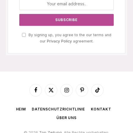
By signing up, you agree to the our terms and
our
Privacy Policy
agreement.
Facebook
X
Instagram
Pinterest
TikTok
(Twitter)
HEIM
DATENSCHUTZRICHTLINIE
KONTAKT
ÜBER UNS
© 2026
Top Zeitung
. Alle Rechte vorbehalten.