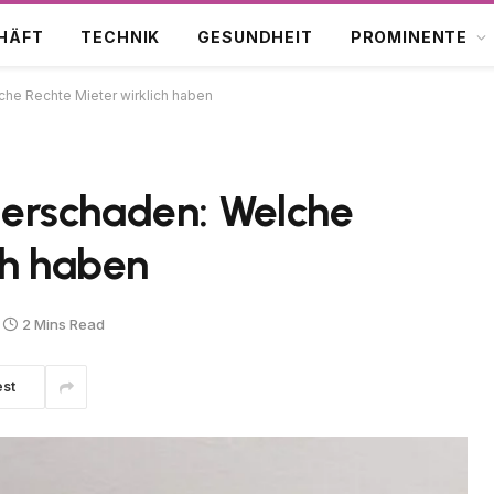
HÄFT
TECHNIK
GESUNDHEIT
PROMINENTE
he Rechte Mieter wirklich haben
erschaden: Welche
ch haben
2 Mins Read
est