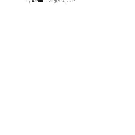
By
Admin
August 4, 2026