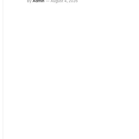
By
Admin
August 4, 2026