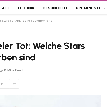
HÄFT
TECHNIK
GESUNDHEIT
PROMINENTE
e Stars der ARD-Serie gestorben sind
ler Tot: Welche Stars
rben sind
13 Mins Read
est