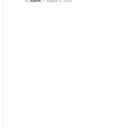
By
Admin
August 4, 2026