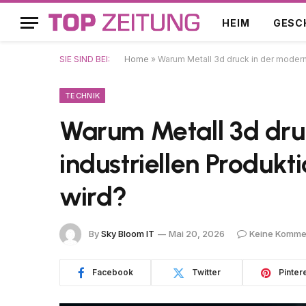
HEIM
GESC
SIE SIND BEI:
Home
»
Warum Metall 3d druck in der modern
TECHNIK
Warum Metall 3d dru
industriellen Produkt
wird?
By
Sky Bloom IT
Mai 20, 2026
Keine Komme
Facebook
Twitter
Pinter