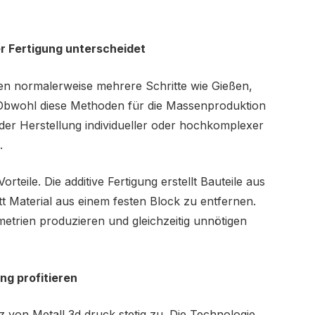
er Fertigung unterscheidet
en normalerweise mehrere Schritte wie Gießen,
bwohl diese Methoden für die Massenproduktion
i der Herstellung individueller oder hochkomplexer
.
orteile. Die additive Fertigung erstellt Bauteile aus
att Material aus einem festen Block zu entfernen.
trien produzieren und gleichzeitig unnötigen
ng profitieren
z von Metall 3d druck stetig zu. Die Technologie