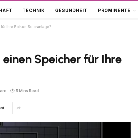
HÄFT
TECHNIK
GESUNDHEIT
PROMINENTE
 für Ihre Balkon‑Solaranlage?
 einen Speicher für Ihre
are
5 Mins Read
est