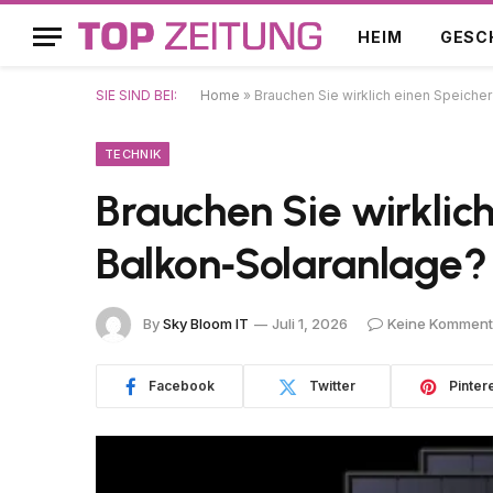
HEIM
GESC
SIE SIND BEI:
Home
»
Brauchen Sie wirklich einen Speicher
TECHNIK
Brauchen Sie wirklich
Balkon‑Solaranlage?
By
Sky Bloom IT
Juli 1, 2026
Keine Komment
Facebook
Twitter
Pinter