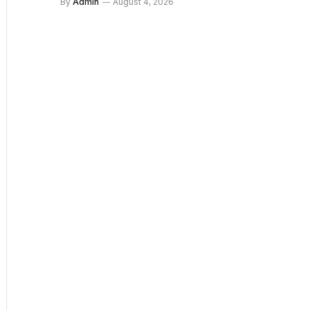
By
Admin
August 4, 2026