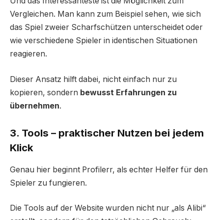
Und das Interessanteste ist die Möglichkeit zum
Vergleichen. Man kann zum Beispiel sehen, wie sich
das Spiel zweier Scharfschützen unterscheidet oder
wie verschiedene Spieler in identischen Situationen
reagieren.
Dieser Ansatz hilft dabei, nicht einfach nur zu
kopieren, sondern
bewusst Erfahrungen zu
übernehmen
.
3. Tools – praktischer Nutzen bei jedem
Klick
Genau hier beginnt Profilerr, als echter Helfer für den
Spieler zu fungieren.
Die Tools auf der Website wurden nicht nur „als Alibi“