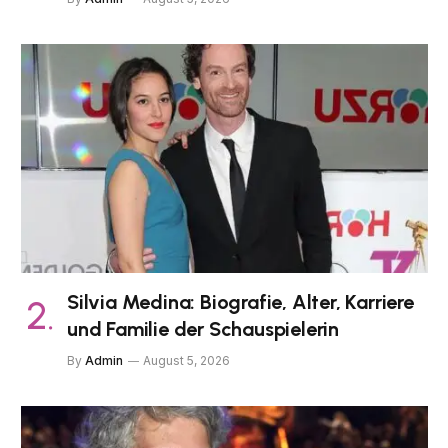
Silvia Medina: Biografie, Alter, Karriere
und Familie der Schauspielerin
By
Admin
August 5, 2026