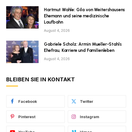
Hartmut Wahle: Gila von Weitershausens
Ehemann und seine medizinische
Laufbahn
August 4, 2026
Gabriele Scholz: Armin Mueller-Stahls
Ehefrau, Karriere und Familienleben
August 4, 2026
BLEIBEN SIE IN KONTAKT
Facebook
Twitter
Pinterest
Instagram
YouTube
Vimeo