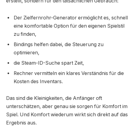
erstellt, sondern für den tatsächlichen Gebrauch:
Der Zielfernrohr-Generator ermöglicht es, schnell
eine komfortable Option für den eigenen Spielstil
zu finden,
Bindings helfen dabei, die Steuerung zu
optimieren,
die Steam-ID-Suche spart Zeit,
Rechner vermitteln ein klares Verständnis für die
Kosten des Inventars.
Das sind die Kleinigkeiten, die Anfänger oft
unterschätzen, aber genau sie sorgen für Komfort im
Spiel. Und Komfort wiederum wirkt sich direkt auf das
Ergebnis aus.