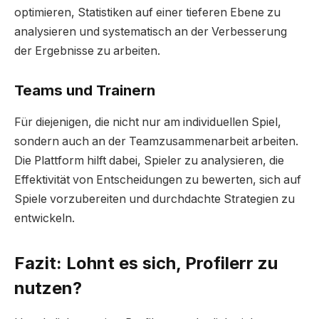
optimieren, Statistiken auf einer tieferen Ebene zu
analysieren und systematisch an der Verbesserung
der Ergebnisse zu arbeiten.
Teams und Trainern
Für diejenigen, die nicht nur am individuellen Spiel,
sondern auch an der Teamzusammenarbeit arbeiten.
Die Plattform hilft dabei, Spieler zu analysieren, die
Effektivität von Entscheidungen zu bewerten, sich auf
Spiele vorzubereiten und durchdachte Strategien zu
entwickeln.
Fazit: Lohnt es sich, Profilerr zu
nutzen?