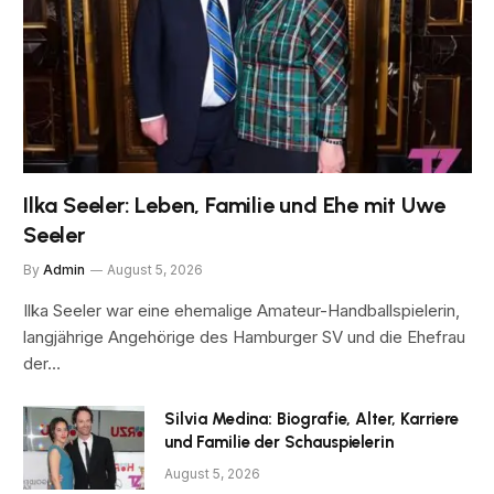
Ilka Seeler: Leben, Familie und Ehe mit Uwe
Seeler
By
Admin
August 5, 2026
Ilka Seeler war eine ehemalige Amateur-Handballspielerin,
langjährige Angehörige des Hamburger SV und die Ehefrau
der…
Silvia Medina: Biografie, Alter, Karriere
und Familie der Schauspielerin
August 5, 2026