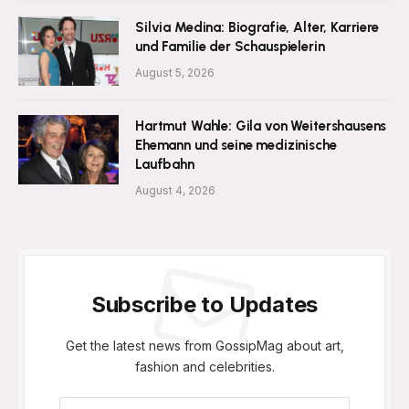
Silvia Medina: Biografie, Alter, Karriere
und Familie der Schauspielerin
August 5, 2026
Hartmut Wahle: Gila von Weitershausens
Ehemann und seine medizinische
Laufbahn
August 4, 2026
Subscribe to Updates
Get the latest news from GossipMag about art,
fashion and celebrities.