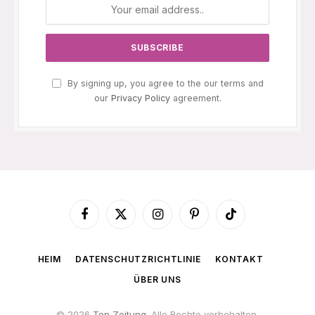
By signing up, you agree to the our terms and
our
Privacy Policy
agreement.
Facebook
X
Instagram
Pinterest
TikTok
(Twitter)
HEIM
DATENSCHUTZRICHTLINIE
KONTAKT
ÜBER UNS
© 2026
Top Zeitung
. Alle Rechte vorbehalten.