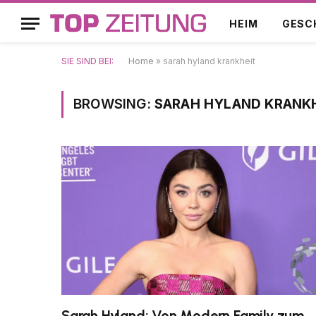
HEIM
GESC
SIE SIND BEI:
Home
»
sarah hyland krankheit
BROWSING:
SARAH HYLAND KRANK
Sarah Hyland: Von Modern Family zum