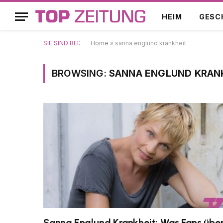
HEIM
GESC
SIE SIND BEI:
Home
»
sanna englund krankheit
BROWSING:
SANNA ENGLUND KRAN
Sanna Englund Krankheit: Was Fans übe