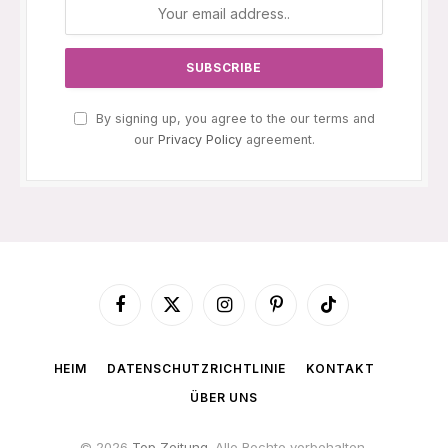
By signing up, you agree to the our terms and
our
Privacy Policy
agreement.
Facebook
X
Instagram
Pinterest
TikTok
(Twitter)
HEIM
DATENSCHUTZRICHTLINIE
KONTAKT
ÜBER UNS
© 2026
Top Zeitung
. Alle Rechte vorbehalten.