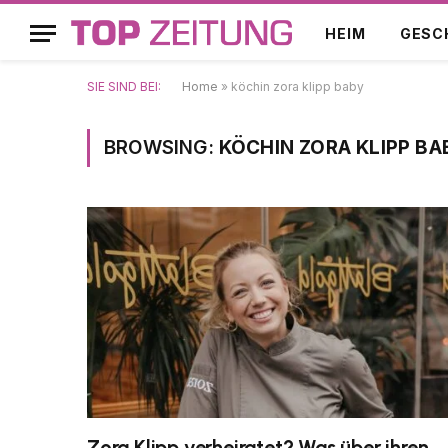
HEIM
GESC
SIE SIND BEI:
Home
»
köchin zora klipp baby
BROWSING:
KÖCHIN ZORA KLIPP BA
Zora Klipp verheiratet? Was über ihren