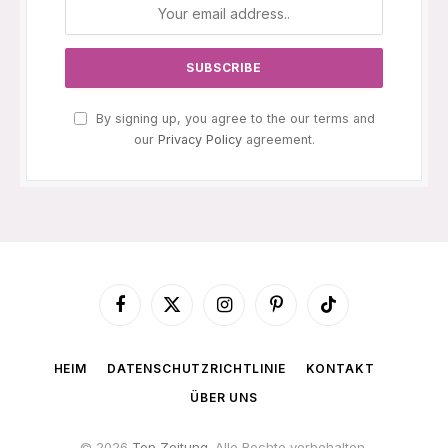
By signing up, you agree to the our terms and
our
Privacy Policy
agreement.
Facebook
X
Instagram
Pinterest
TikTok
(Twitter)
HEIM
DATENSCHUTZRICHTLINIE
KONTAKT
ÜBER UNS
© 2026
Top Zeitung
. Alle Rechte vorbehalten.