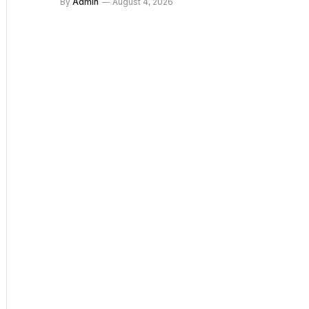
By
Admin
August 4, 2026