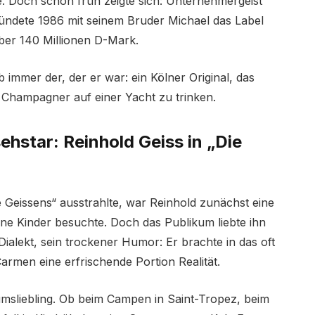
 Doch schon früh zeigte sich: Unternehmergeist
gründete 1986 mit seinem Bruder Michael das Label
ber 140 Millionen D-Mark.
b immer der, der er war: ein Kölner Original, das
s Champagner auf einer Yacht zu trinken.
hstar: Reinhold Geiss in „Die
e Geissens“ ausstrahlte, war Reinhold zunächst eine
ine Kinder besuchte. Doch das Publikum liebte ihn
 Dialekt, sein trockener Humor: Er brachte in das oft
rmen eine erfrischende Portion Realität.
msliebling. Ob beim Campen in Saint-Tropez, beim