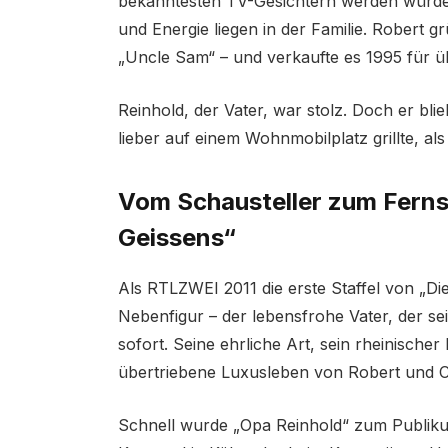
bekanntesten TV-Gesichtern werden würde.
und Energie liegen in der Familie. Robert 
„Uncle Sam“ – und verkaufte es 1995 für ü
Reinhold, der Vater, war stolz. Doch er blie
lieber auf einem Wohnmobilplatz grillte, al
Vom Schausteller zum Fernse
Geissens“
Als RTLZWEI 2011 die erste Staffel von „Di
Nebenfigur – der lebensfrohe Vater, der se
sofort. Seine ehrliche Art, sein rheinischer
übertriebene Luxusleben von Robert und Ca
Schnell wurde „Opa Reinhold“ zum Publiku