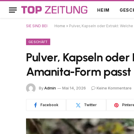
HEIM
GESC
SIE SIND BEI:
Home
»
Pulver, Kapseln oder Extrakt: Welch
GESCHÄFT
Pulver, Kapseln oder
Amanita-Form passt 
By
Admin
Mai 14, 2026
Keine Kommentare
Facebook
Twitter
Pinter