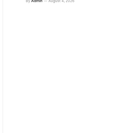
By
Admin
August 4, 2026