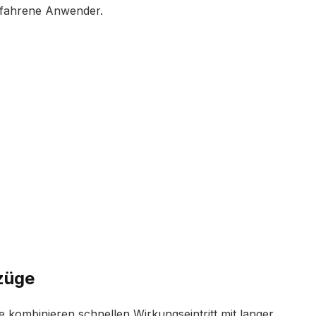
 erfahrene Anwender.
züge
e kombinieren schnellen Wirkungseintritt mit langer