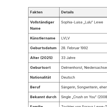
Fakten
Details
Vollständiger
Sophia-Luisa „Lulu“ Lewe
Name
Künstlername
LVLV
Geburtsdatum
28. Februar 1992
Alter (2025)
33 Jahre
Geburtsort
Delmenhorst, Niedersachse
Nationalität
Deutsch
Beruf
Sängerin, Songwriterin, ehe
Bekannt durch
Single „Crush on You“ (2008
Familie
Tochter von Soraya Lewe-T