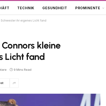
HÄFT
TECHNIK
GESUNDHEIT
PROMINENTE
 Schwester ihr eigenes Licht fand
 Connors kleine
s Licht fand
tare
9 Mins Read
est