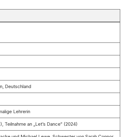
n, Deutschland
malige Lehrerin
), Teilnahme an „Let’s Dance“ (2024)
acke und Michael Lewe, Schwester von Sarah Connor