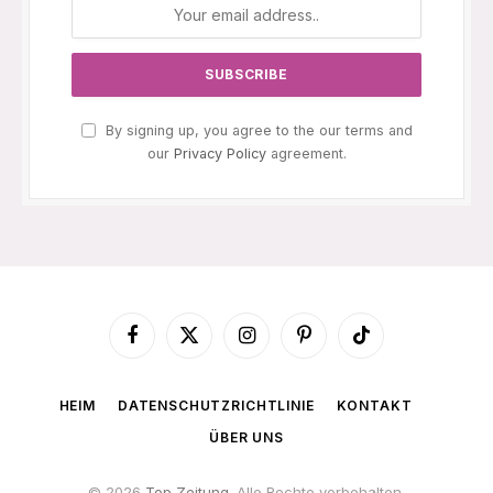
By signing up, you agree to the our terms and
our
Privacy Policy
agreement.
Facebook
X
Instagram
Pinterest
TikTok
(Twitter)
HEIM
DATENSCHUTZRICHTLINIE
KONTAKT
ÜBER UNS
© 2026
Top Zeitung
. Alle Rechte vorbehalten.