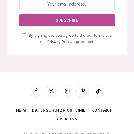
By signing up, you agree to the our terms and
our
Privacy Policy
agreement.
Facebook
X
Instagram
Pinterest
TikTok
(Twitter)
HEIM
DATENSCHUTZRICHTLINIE
KONTAKT
ÜBER UNS
© 2026
Top Zeitung
. Alle Rechte vorbehalten.