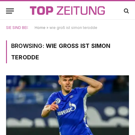
SIE SIND BEI:
Home
»
wie groß ist simon terodde
BROWSING:
WIE GROSS IST SIMON T
ERODDE