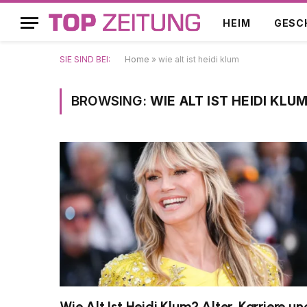
HEIM
GESC
SIE SIND BEI:
Home
»
wie alt ist heidi klum
BROWSING:
WIE ALT IST HEIDI KLU
Wie Alt Ist Heidi Klum? Alter, Karriere un