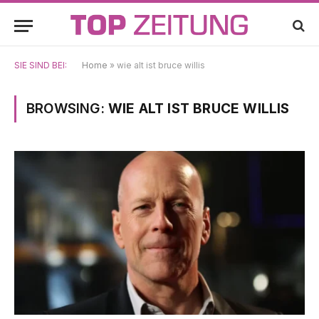
SIE SIND BEI:
Home
»
wie alt ist bruce willis
BROWSING:
WIE ALT IST BRUCE WILLIS