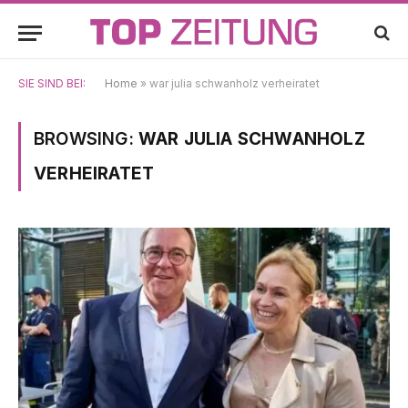
SIE SIND BEI:
Home
»
war julia schwanholz verheiratet
BROWSING:
WAR JULIA SCHWANHOLZ
VERHEIRATET