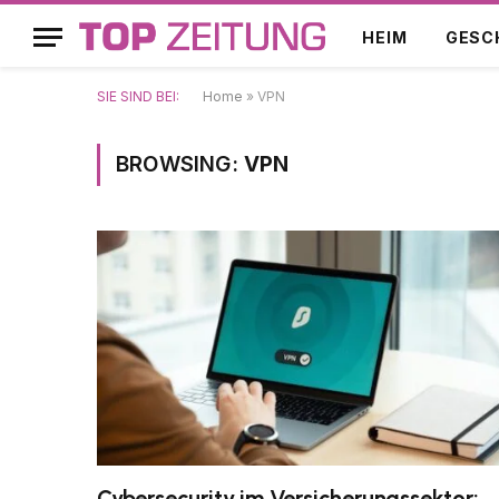
HEIM
GESC
SIE SIND BEI:
Home
»
VPN
BROWSING:
VPN
Cybersecurity im Versicherungssektor: