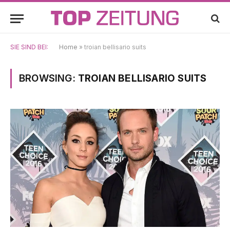
SIE SIND BEI:
Home
»
troian bellisario suits
BROWSING:
TROIAN BELLISARIO SUITS