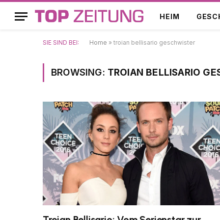
HEIM
GESC
SIE SIND BEI:
Home
»
troian bellisario geschwister
BROWSING:
TROIAN BELLISARIO G
Troian Bellisario: Vom Serienstar zur