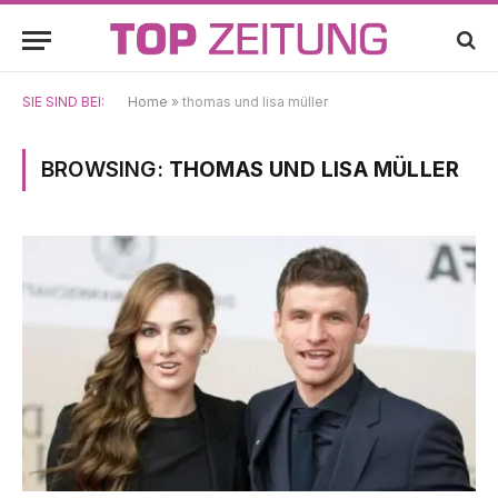
SIE SIND BEI:
Home
»
thomas und lisa müller
BROWSING:
THOMAS UND LISA MÜLLER