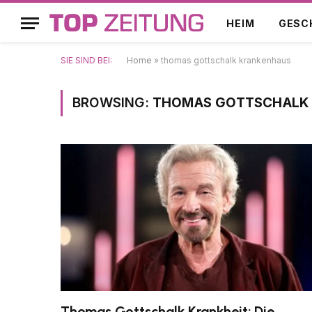
HEIM
GESC
SIE SIND BEI:
Home
»
thomas gottschalk krankenhaus
BROWSING:
THOMAS GOTTSCHALK
Thomas Gottschalk Krankheit: Die