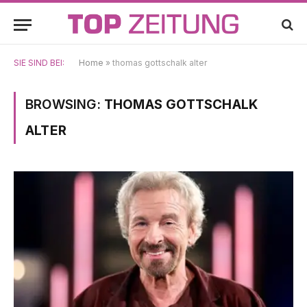
SIE SIND BEI:
Home
»
thomas gottschalk alter
BROWSING:
THOMAS GOTTSCHALK
ALTER