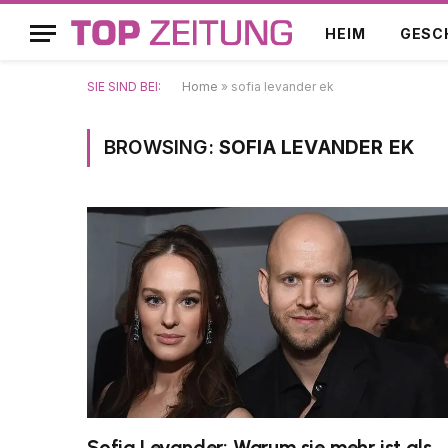
HEIM
GESC
SIE SIND BEI:
Home
»
sofia levander ek
BROWSING:
SOFIA LEVANDER EK
Sofia Levander: Warum sie mehr ist als