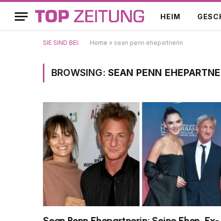
HEIM
GESC
SIE SIND BEI:
Home
»
sean penn ehepartnerin
BROWSING:
SEAN PENN EHEPARTNE
Sean Penn Ehepartnerin: Seine Ehen, Ex-