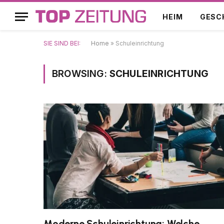
HEIM
GESC
SIE SIND BEI:
Home
»
Schuleinrichtung
BROWSING:
SCHULEINRICHTUNG
Moderne Schuleinrichtung: Welche