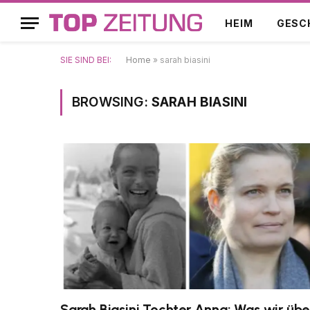
HEIM
GESC
SIE SIND BEI:
Home
»
sarah biasini
BROWSING:
SARAH BIASINI
Sarah Biasini Tochter Anna: Was wir übe