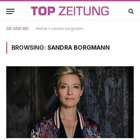
SIE SIND BEI:
Home
»
sandra borgmann
BROWSING:
SANDRA BORGMANN