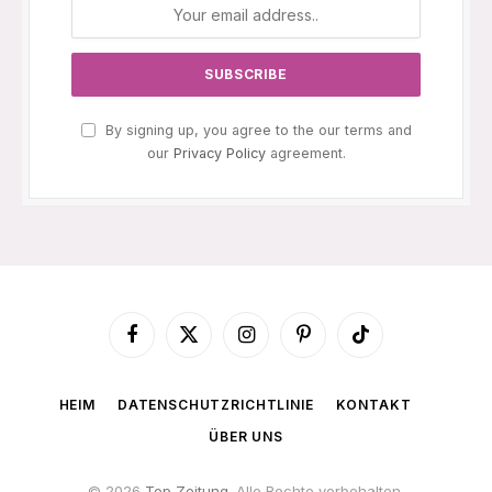
By signing up, you agree to the our terms and
our
Privacy Policy
agreement.
Facebook
X
Instagram
Pinterest
TikTok
(Twitter)
HEIM
DATENSCHUTZRICHTLINIE
KONTAKT
ÜBER UNS
© 2026
Top Zeitung
. Alle Rechte vorbehalten.