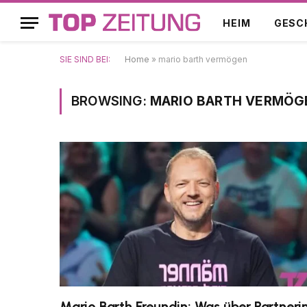
HEIM
GESC
SIE SIND BEI:
Home
»
mario barth vermögen
BROWSING:
MARIO BARTH VERMÖG
Mario Barth Freundin: Was über Partneri