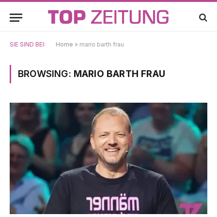
SIE SIND BEI:
Home
»
mario barth frau
BROWSING:
MARIO BARTH FRAU