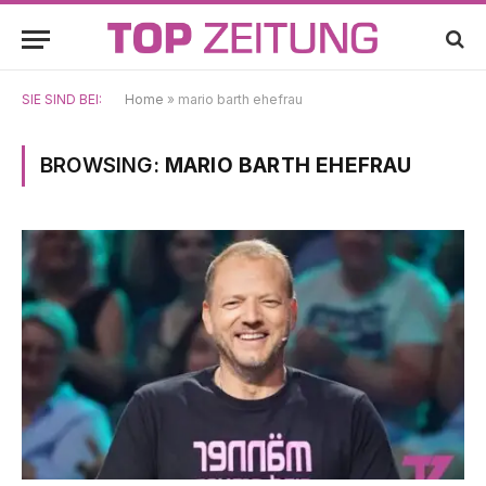
SIE SIND BEI:
Home
»
mario barth ehefrau
BROWSING:
MARIO BARTH EHEFRAU