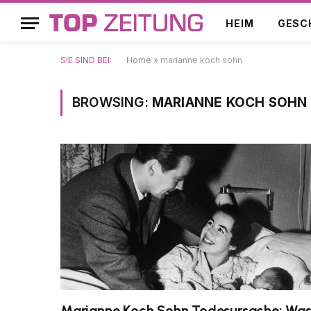
HEIM
GESC
SIE SIND BEI:
Home
»
marianne koch sohn
BROWSING:
MARIANNE KOCH SOHN
Marianne Koch Sohn Todesursache: Wa