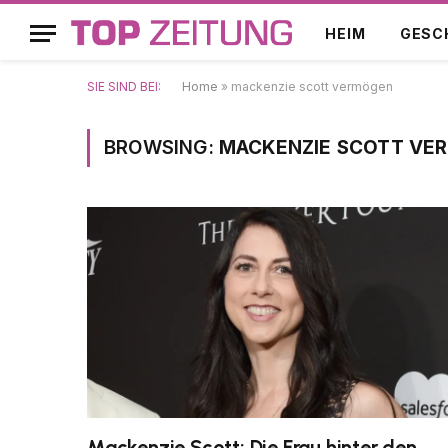
HEIM
GESC
SIE SIND BEI:
Home
»
mackenzie scott vermögen
BROWSING:
MACKENZIE SCOTT VE
Mackenzie Scott: Die Frau hinter den