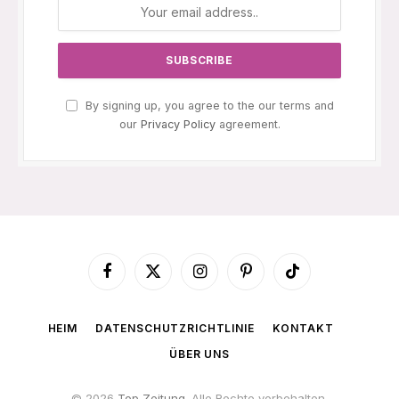
By signing up, you agree to the our terms and
our
Privacy Policy
agreement.
Facebook
X
Instagram
Pinterest
TikTok
(Twitter)
HEIM
DATENSCHUTZRICHTLINIE
KONTAKT
ÜBER UNS
© 2026
Top Zeitung
. Alle Rechte vorbehalten.