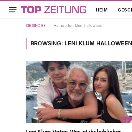
HEIM
GESC
SIE SIND BEI:
Home
»
leni klum halloween
BROWSING:
LENI KLUM HALLOWEE
Leni Klum Vater: Wer ist ihr leiblicher