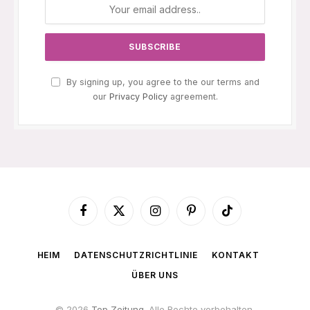
By signing up, you agree to the our terms and
our
Privacy Policy
agreement.
Facebook
X
Instagram
Pinterest
TikTok
(Twitter)
HEIM
DATENSCHUTZRICHTLINIE
KONTAKT
ÜBER UNS
© 2026
Top Zeitung
. Alle Rechte vorbehalten.