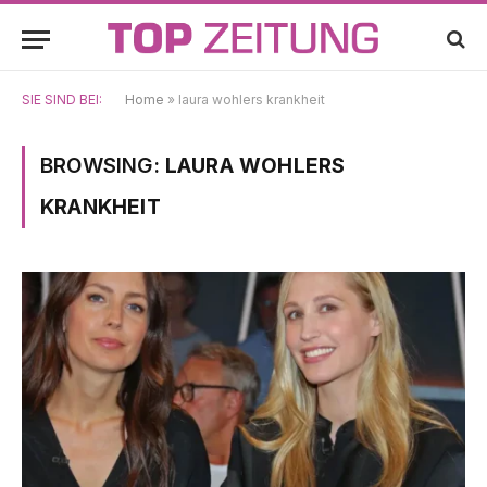
SIE SIND BEI:
Home
»
laura wohlers krankheit
BROWSING:
LAURA WOHLERS
KRANKHEIT