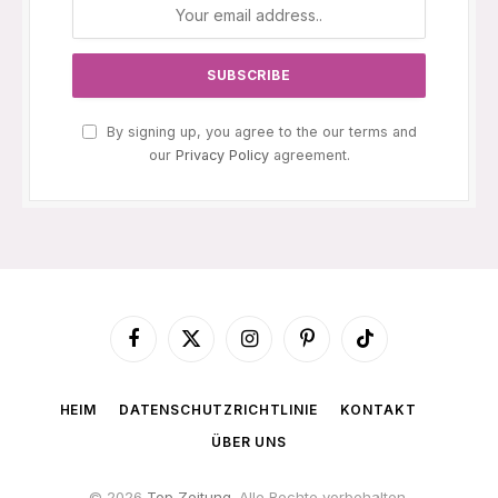
By signing up, you agree to the our terms and
our
Privacy Policy
agreement.
Facebook
X
Instagram
Pinterest
TikTok
(Twitter)
HEIM
DATENSCHUTZRICHTLINIE
KONTAKT
ÜBER UNS
© 2026
Top Zeitung
. Alle Rechte vorbehalten.