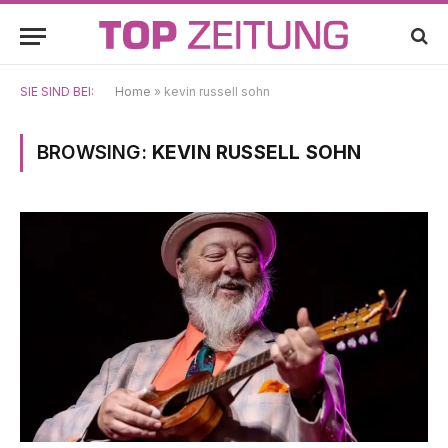
SIE SIND BEI:
Home
»
kevin russell sohn
BROWSING:
KEVIN RUSSELL SOHN