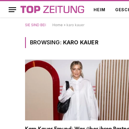
HEIM
GESC
SIE SIND BEI:
Home
»
karo kauer
BROWSING:
KARO KAUER
Karo Kauer Freund: Was über ihren Partn