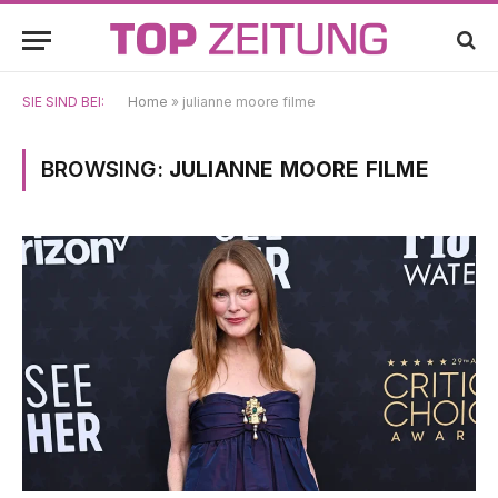
SIE SIND BEI:
Home
»
julianne moore filme
BROWSING:
JULIANNE MOORE FILME