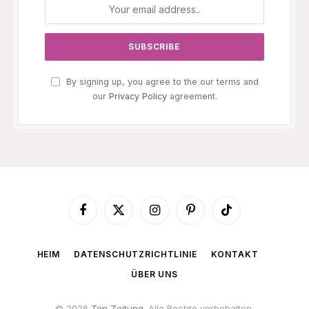
By signing up, you agree to the our terms and
our
Privacy Policy
agreement.
Facebook
X
Instagram
Pinterest
TikTok
(Twitter)
HEIM
DATENSCHUTZRICHTLINIE
KONTAKT
ÜBER UNS
© 2026
Top Zeitung
. Alle Rechte vorbehalten.