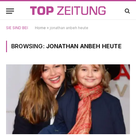
SIE SIND BEI:
Home
»
jonathan anbeh heute
BROWSING:
JONATHAN ANBEH HEUTE