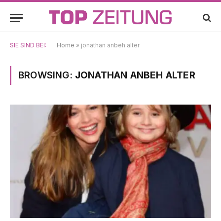
SIE SIND BEI:
Home
»
jonathan anbeh alter
BROWSING:
JONATHAN ANBEH ALTER